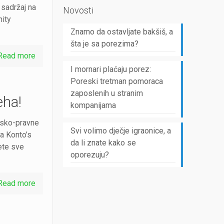
 sadržaj na
Novosti
ity
Znamo da ostavljate bakšiš, a
šta je sa porezima?
Read more
I mornari plaćaju porez:
Poreski tretman pomoraca
zaposlenih u stranim
eha!
kompanijama
jsko-pravne
Svi volimo dječje igraonice, a
a Konto’s
da li znate kako se
ete sve
oporezuju?
Read more