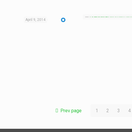
April 9, 2014
Prev page
1
2
3
4