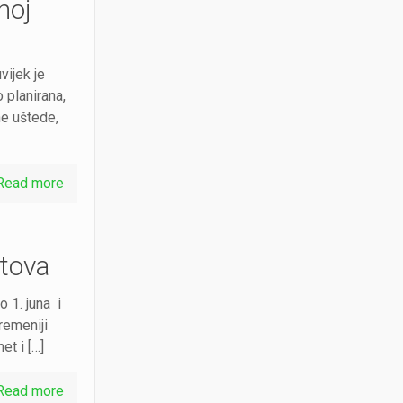
noj
ijek je
 planirana,
ne uštede,
Read more
jtova
 1. juna i
remeniji
et i […]
Read more