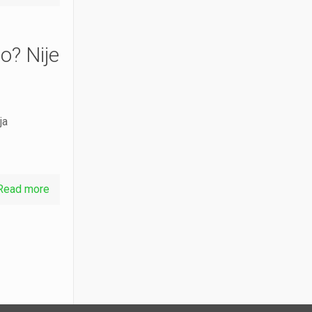
o? Nije
ja
Read more