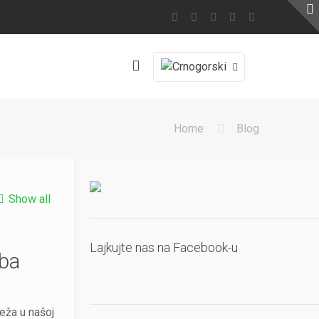
Home
Blog
Show all
Lajkujte nas na Facebook-u
eba
eža u našoj