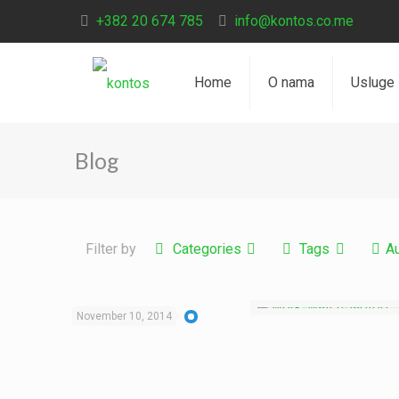
+382 20 674 785
info@kontos.co.me
Home
O nama
Usluge
Blog
Filter by
Categories
Tags
A
November 10, 2014