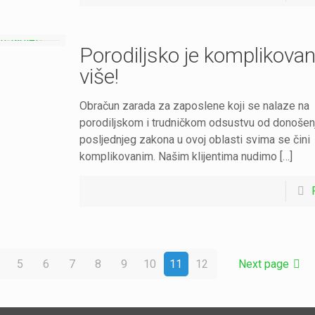
Porodiljsko je komplikovan
više!
Obračun zarada za zaposlene koji se nalaze na
porodiljskom i trudničkom odsustvu od donošen
posljednjeg zakona u ovoj oblasti svima se čini
komplikovanim. Našim klijentima nudimo […]
5
6
7
8
9
10
11
12
Next page