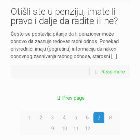
Otišli ste u penziju, imate li
pravo i dalje da radite ili ne?
Često se postavlja pitanje da li penzioner može
ponovo da zasnuje redovan radni odnos. Ponekad
privrednici imaju (pogrešnu) informaciju da nakon
ponovnog zasnivanja radnog odnosa, starosni […]
Read more
Prev page
1
2
3
4
5
6
7
8
9
10
11
12