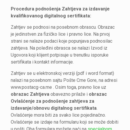
Procedura podnošenja Zahtjeva za izdavanje
kvalifikovanog digitalnog sertifikata:
Zahtjev se podnosi na posebnom obrascu. Obrazac
je jedinstven za fizičko lice i pravno lice. Na prvoj
strani se nalaze podaci koje popunjava podnosilac
zahtjeva. Na poleđini obrasca se nalazi Izvod iz
Ugovora koji klijent potpisuje u trenutku isporuke
sertifikata i kontakt informacije.
Zahtjev se u elektronskoj verziji (pdf i word format)
nalazi na posebnom sajtu Pošte Crne Gore, na adresi
www.postacg-ca.me . Osim toga, pravno lice uz
obrazac Zahtjeva
obavezno prilaže i
obrazac
Ovlašćenje za podnošenje zahtjeva za
izdavanje/obnovu digitalnog sertifikata
.
Ovlašćenje mora biti za svako lice pojedinačno.
Ovlašćenje se izdaje na formularu koji se može dobiti
u pošti. Oba formulara možete naći na
specijalnom