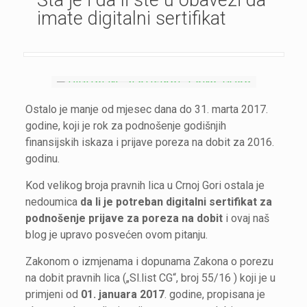
Šta je i da li ste u obavezi da
imate digitalni sertifikat
Ostalo je manje od mjesec dana do 31. marta 2017.
godine, koji je rok za podnošenje godišnjih
finansijskih iskaza i prijave poreza na dobit za 2016.
godinu.
Kod velikog broja pravnih lica u Crnoj Gori ostala je
nedoumica
da li je potreban digitalni sertifikat za
podnošenje prijave za poreza na dobit
i ovaj naš
blog je upravo posvećen ovom pitanju.
Zakonom o izmjenama i dopunama Zakona o porezu
na dobit pravnih lica („Sl.list CG“, broj 55/16 ) koji je u
primjeni od
01. januara 2017
. godine, propisana je