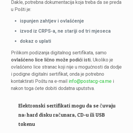
Dakle, potrebna dokumentacija koja treba da se preda
u Pošti je:
ispunjen zahtjev i ovlašćenje
izvod iz CRPS-a, ne stariji od tri mjeseca
dokaz o uplati
Prilikom podizanja digitalnog sertifikata, samo
ovlašćeno lice lično može podići isti.
Ukoliko je
ovlašćeno lice stranac koji nije u mogućnosti da dodje
i podigne digitalni sertifikat, onda je potrebno
kontaktirati Poštu na e-mail
info@postacg-ca.me
i
nakon toga ćete dobiti dodatna uputstva.
Elektronski sertifikati mogu da se čuvaju
na: hard disku računara, CD-u ili USB
tokenu