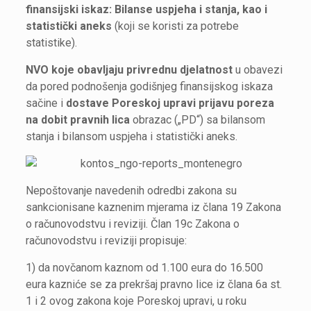
finansijski iskaz: Bilanse uspjeha i stanja, kao i
statistički aneks
(koji se koristi za potrebe
statistike).
NVO koje obavljaju privrednu djelatnost
u obavezi
da pored podnošenja godišnjeg finansijskog iskaza
sačine i
dostave Poreskoj upravi prijavu poreza
na dobit pravnih lica
obrazac („PD“) sa bilansom
stanja i bilansom uspjeha i statistički aneks.
Nepoštovanje navedenih odredbi zakona su
sankcionisane kaznenim mjerama iz člana 19 Zakona
o računovodstvu i reviziji. Član 19c Zakona o
računovodstvu i reviziji propisuje:
1) da novčanom kaznom od 1.100 eura do 16.500
eura kazniće se za prekršaj pravno lice iz člana 6a st.
1 i 2 ovog zakona koje Poreskoj upravi, u roku