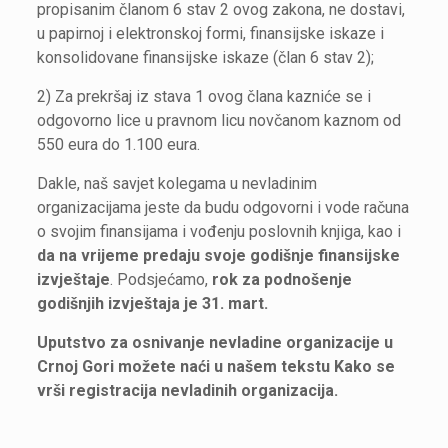
propisanim članom 6 stav 2 ovog zakona, ne dostavi,
u papirnoj i elektronskoj formi, finansijske iskaze i
konsolidovane finansijske iskaze (član 6 stav 2);
2) Za prekršaj iz stava 1 ovog člana kazniće se i
odgovorno lice u pravnom licu novčanom kaznom od
550 eura do 1.100 eura.
Dakle, naš savjet kolegama u nevladinim
organizacijama jeste da budu odgovorni i vode računa
o svojim finansijama i vođenju poslovnih knjiga, kao i
da na vrijeme predaju svoje godišnje finansijske
izvještaje
. Podsjećamo,
rok za podnošenje
godišnjih izvještaja je 31. mart.
Uputstvo za osnivanje nevladine organizacije u
Crnoj Gori možete naći u našem tekstu
Kako se
vrši registracija nevladinih organizacija
.