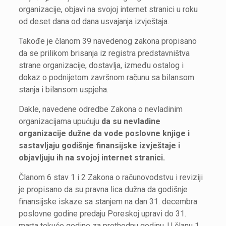
organizacije, objavi na svojoj internet stranici u roku
od deset dana od dana usvajanja izvještaja.
Takođe je članom 39 navedenog zakona propisano
da se prilikom brisanja iz registra predstavništva
strane organizacije, dostavlja, između ostalog i
dokaz o podnijetom završnom računu sa bilansom
stanja i bilansom uspjeha.
Dakle, navedene odredbe Zakona o nevladinim
organizacijama upućuju
da su nevladine
organizacije dužne da vode poslovne knjige i
sastavljaju godišnje finansijske izvještaje i
objavljuju ih na svojoj internet stranici.
Članom 6 stav 1 i 2 Zakona o računovodstvu i reviziji
je propisano da su pravna lica dužna da godišnje
finansijske iskaze sa stanjem na dan 31. decembra
poslovne godine predaju Poreskoj upravi do 31.
marta tekuće godine za prethodnu godinu. U članu 1