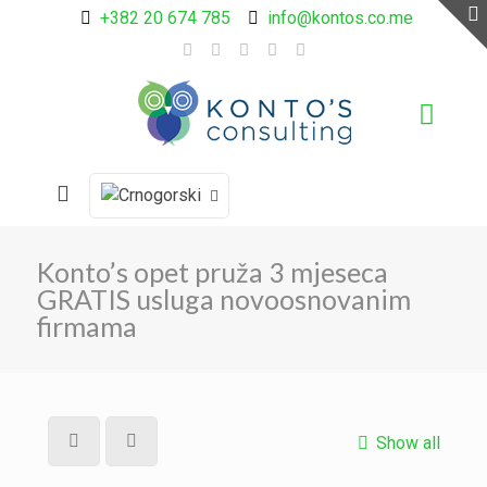
+382 20 674 785
info@kontos.co.me
Konto’s opet pruža 3 mjeseca
GRATIS usluga novoosnovanim
firmama
Show all